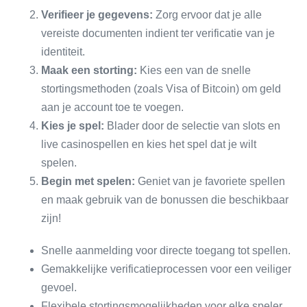
Verifieer je gegevens:
Zorg ervoor dat je alle
vereiste documenten indient ter verificatie van je
identiteit.
Maak een storting:
Kies een van de snelle
stortingsmethoden (zoals Visa of Bitcoin) om geld
aan je account toe te voegen.
Kies je spel:
Blader door de selectie van slots en
live casinospellen en kies het spel dat je wilt
spelen.
Begin met spelen:
Geniet van je favoriete spellen
en maak gebruik van de bonussen die beschikbaar
zijn!
Snelle aanmelding voor directe toegang tot spellen.
Gemakkelijke verificatieprocessen voor een veiliger
gevoel.
Flexibele stortingsmogelijkheden voor elke speler.