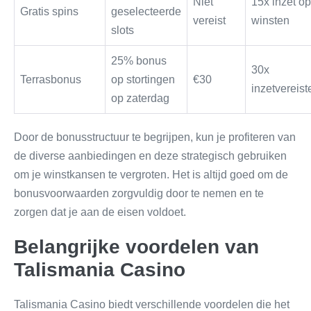
Niet
15x inzet op
Gratis spins
geselecteerde
vereist
winsten
slots
25% bonus
30x
Terrasbonus
op stortingen
€30
inzetvereist
op zaterdag
Door de bonusstructuur te begrijpen, kun je profiteren van
de diverse aanbiedingen en deze strategisch gebruiken
om je winstkansen te vergroten. Het is altijd goed om de
bonusvoorwaarden zorgvuldig door te nemen en te
zorgen dat je aan de eisen voldoet.
Belangrijke voordelen van
Talismania Casino
Talismania Casino biedt verschillende voordelen die het