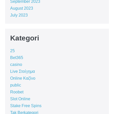
September 2023
August 2023
July 2023
Kategori
25
Bet365
casino
Live Στοίχημα
Online Καζίνο
public
Roobet
Slot Online
Stake Free Spins
Tak Berkategori