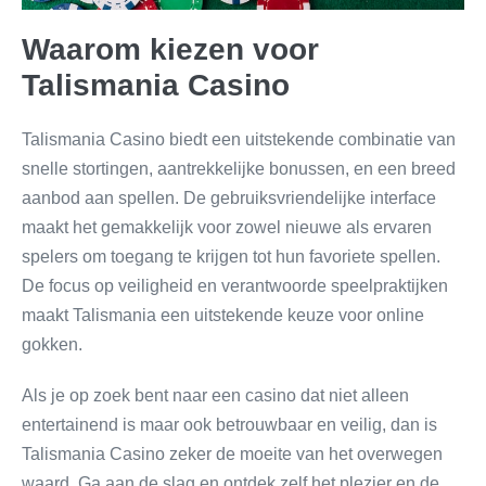
Waarom kiezen voor
Talismania Casino
Talismania Casino biedt een uitstekende combinatie van
snelle stortingen, aantrekkelijke bonussen, en een breed
aanbod aan spellen. De gebruiksvriendelijke interface
maakt het gemakkelijk voor zowel nieuwe als ervaren
spelers om toegang te krijgen tot hun favoriete spellen.
De focus op veiligheid en verantwoorde speelpraktijken
maakt Talismania een uitstekende keuze voor online
gokken.
Als je op zoek bent naar een casino dat niet alleen
entertainend is maar ook betrouwbaar en veilig, dan is
Talismania Casino zeker de moeite van het overwegen
waard. Ga aan de slag en ontdek zelf het plezier en de