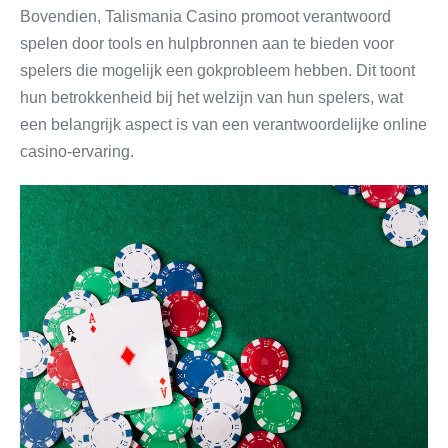
Bovendien, Talismania Casino promoot verantwoord
spelen door tools en hulpbronnen aan te bieden voor
spelers die mogelijk een gokprobleem hebben. Dit toont
hun betrokkenheid bij het welzijn van hun spelers, wat
een belangrijk aspect is van een verantwoordelijke online
casino-ervaring.