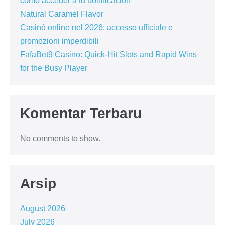
cómo acceder a tu bonificación
Natural Caramel Flavor
Casinò online nel 2026: accesso ufficiale e
promozioni imperdibili
FafaBet9 Casino: Quick‑Hit Slots and Rapid Wins
for the Busy Player
Komentar Terbaru
No comments to show.
Arsip
August 2026
July 2026