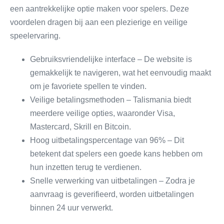
een aantrekkelijke optie maken voor spelers. Deze
voordelen dragen bij aan een plezierige en veilige
speelervaring.
Gebruiksvriendelijke interface – De website is
gemakkelijk te navigeren, wat het eenvoudig maakt
om je favoriete spellen te vinden.
Veilige betalingsmethoden – Talismania biedt
meerdere veilige opties, waaronder Visa,
Mastercard, Skrill en Bitcoin.
Hoog uitbetalingspercentage van 96% – Dit
betekent dat spelers een goede kans hebben om
hun inzetten terug te verdienen.
Snelle verwerking van uitbetalingen – Zodra je
aanvraag is geverifieerd, worden uitbetalingen
binnen 24 uur verwerkt.