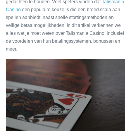
gedachten te houden. Veel spelers vinden dat
Talismania
Casino
een populaire keuze is die een breed scala aan
spellen aanbiedt, naast snelle stortingsmethoden en
veilige betaalmogelijkheden. In dit artikel verkennen we
alles wat je moet weten over Talismania Casino, inclusief
de voordelen van hun betalingssystemen, bonussen en
meer.