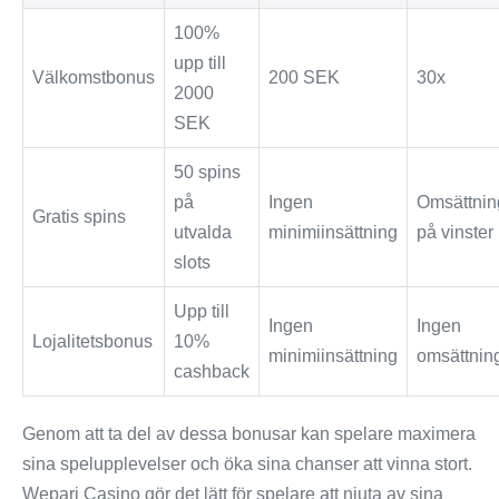
100%
upp till
Välkomstbonus
200 SEK
30x
2000
SEK
50 spins
på
Ingen
Omsättnin
Gratis spins
utvalda
minimiinsättning
på vinster
slots
Upp till
Ingen
Ingen
Lojalitetsbonus
10%
minimiinsättning
omsättnin
cashback
Genom att ta del av dessa bonusar kan spelare maximera
sina spelupplevelser och öka sina chanser att vinna stort.
Wepari Casino gör det lätt för spelare att njuta av sina