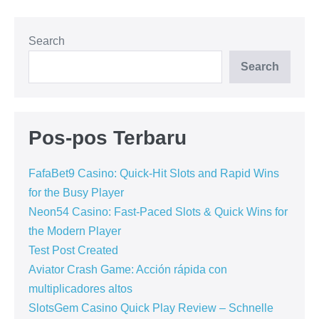
Navigation
Search
Search
Pos-pos Terbaru
FafaBet9 Casino: Quick‑Hit Slots and Rapid Wins
for the Busy Player
Neon54 Casino: Fast-Paced Slots & Quick Wins for
the Modern Player
Test Post Created
Aviator Crash Game: Acción rápida con
multiplicadores altos
SlotsGem Casino Quick Play Review – Schnelle