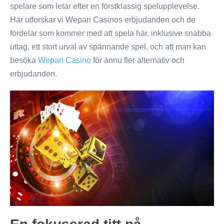
spelare som letar efter en förstklassig spelupplevelse.
Här utforskar vi Wepari Casinos erbjudanden och de
fördelar som kommer med att spela här, inklusive snabba
uttag, ett stort urval av spännande spel, och att man kan
besöka
Wepari Casino
för ännu fler alternativ och
erbjudanden.