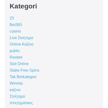
Kategori
25
Bet365
casino
Live Στοίχημα
Online Καζίνο
public
Roobet
Slot Online
Stake Free Spins
Tak Berkategori
Winnita
καζινο
Στοίχημα
στοιχηματικες