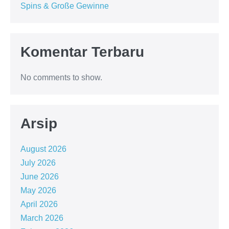
Spins & Große Gewinne
Komentar Terbaru
No comments to show.
Arsip
August 2026
July 2026
June 2026
May 2026
April 2026
March 2026