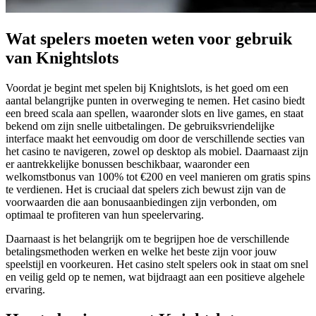
Wat spelers moeten weten voor gebruik
van Knightslots
Voordat je begint met spelen bij Knightslots, is het goed om een
aantal belangrijke punten in overweging te nemen. Het casino biedt
een breed scala aan spellen, waaronder slots en live games, en staat
bekend om zijn snelle uitbetalingen. De gebruiksvriendelijke
interface maakt het eenvoudig om door de verschillende secties van
het casino te navigeren, zowel op desktop als mobiel. Daarnaast zijn
er aantrekkelijke bonussen beschikbaar, waaronder een
welkomstbonus van 100% tot €200 en veel manieren om gratis spins
te verdienen. Het is cruciaal dat spelers zich bewust zijn van de
voorwaarden die aan bonusaanbiedingen zijn verbonden, om
optimaal te profiteren van hun speelervaring.
Daarnaast is het belangrijk om te begrijpen hoe de verschillende
betalingsmethoden werken en welke het beste zijn voor jouw
speelstijl en voorkeuren. Het casino stelt spelers ook in staat om snel
en veilig geld op te nemen, wat bijdraagt aan een positieve algehele
ervaring.