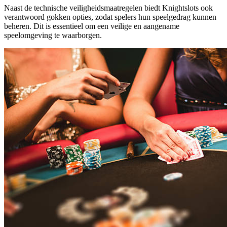
Naast de technische veiligheidsmaatregelen biedt Knightslots ook
verantwoord gokken opties, zodat spelers hun speelgedrag kunnen
beheren. Dit is essentieel om een veilige en aangename
speelomgeving te waarborgen.