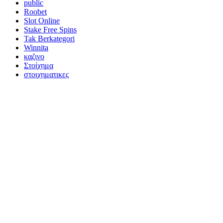
public
Roobet
Slot Online
Stake Free Spins
Tak Berkategori
Winnita
καζινο
Στοίχημα
στοιχηματικες