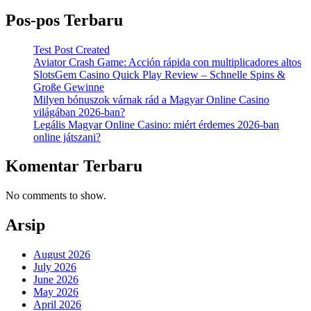
Pos-pos Terbaru
Test Post Created
Aviator Crash Game: Acción rápida con multiplicadores altos
SlotsGem Casino Quick Play Review – Schnelle Spins &
Große Gewinne
Milyen bónuszok várnak rád a Magyar Online Casino
világában 2026-ban?
Legális Magyar Online Casino: miért érdemes 2026-ban
online játszani?
Komentar Terbaru
No comments to show.
Arsip
August 2026
July 2026
June 2026
May 2026
April 2026