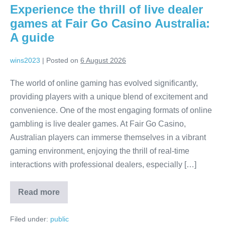
welcome
Experience the thrill of live dealer
bonuses
for
games at Fair Go Casino Australia:
new
players
A guide
wins2023
|
Posted on
6 August 2026
The world of online gaming has evolved significantly,
providing players with a unique blend of excitement and
convenience. One of the most engaging formats of online
gambling is live dealer games. At Fair Go Casino,
Australian players can immerse themselves in a vibrant
gaming environment, enjoying the thrill of real-time
interactions with professional dealers, especially […]
Read more
Experience
the
thrill
Filed under:
public
of