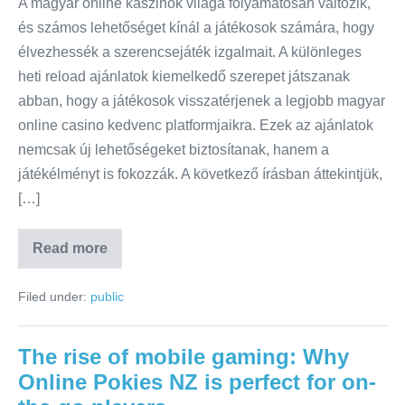
A magyar online kaszinók világa folyamatosan változik,
és számos lehetőséget kínál a játékosok számára, hogy
élvezhessék a szerencsejáték izgalmait. A különleges
heti reload ajánlatok kiemelkedő szerepet játszanak
abban, hogy a játékosok visszatérjenek a legjobb magyar
online casino kedvenc platformjaikra. Ezek az ajánlatok
nemcsak új lehetőségeket biztosítanak, hanem a
játékélményt is fokozzák. A következő írásban áttekintjük,
[…]
Read more
Különleges
heti
reload
Filed under:
public
ajánlatok
a
Magyar
Online
The rise of mobile gaming: Why
Casino
világában
Online Pokies NZ is perfect for on-