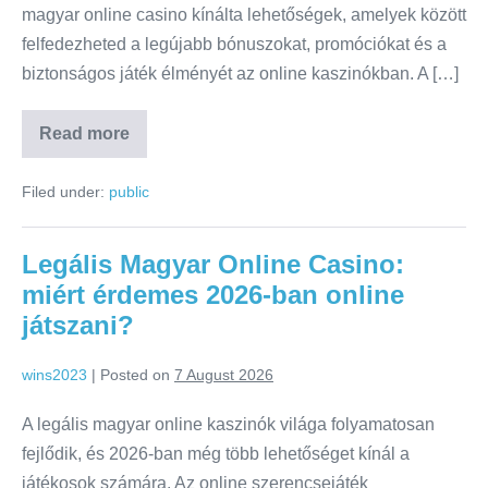
magyar online casino kínálta lehetőségek, amelyek között
felfedezheted a legújabb bónuszokat, promóciókat és a
biztonságos játék élményét az online kaszinókban. A […]
Read more
Milyen
bónuszok
várnak
Filed under:
public
rád
a
Magyar
Online
Legális Magyar Online Casino:
Casino
világában
miért érdemes 2026-ban online
2026-
ban?
játszani?
wins2023
|
Posted on
7 August 2026
A legális magyar online kaszinók világa folyamatosan
fejlődik, és 2026-ban még több lehetőséget kínál a
játékosok számára. Az online szerencsejáték