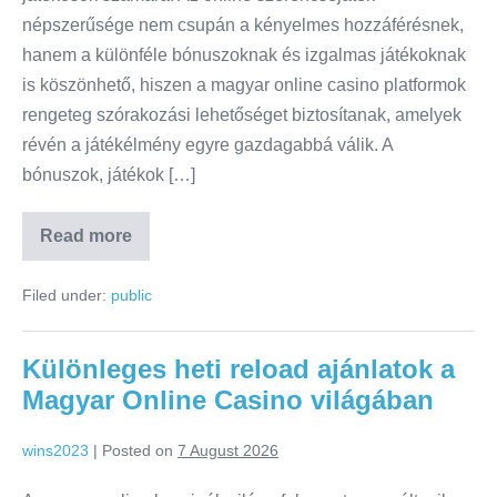
népszerűsége nem csupán a kényelmes hozzáférésnek,
hanem a különféle bónuszoknak és izgalmas játékoknak
is köszönhető, hiszen a magyar online casino platformok
rengeteg szórakozási lehetőséget biztosítanak, amelyek
révén a játékélmény egyre gazdagabbá válik. A
bónuszok, játékok […]
Read more
Legális
Magyar
Online
Filed under:
public
Casino:
miért
érdemes
2026-
Különleges heti reload ajánlatok a
ban
online
Magyar Online Casino világában
játszani?
wins2023
|
Posted on
7 August 2026