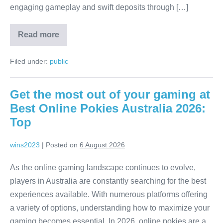
engaging gameplay and swift deposits through […]
Read more
What
to
expect
Filed under:
public
from
real
money
pokies
Get the most out of your gaming at
at
Neosurf
Best Online Pokies Australia 2026:
Casinos
Australia
Top
in
2026
wins2023
|
Posted on
6 August 2026
As the online gaming landscape continues to evolve,
players in Australia are constantly searching for the best
experiences available. With numerous platforms offering
a variety of options, understanding how to maximize your
gaming becomes essential. In 2026, online pokies are a