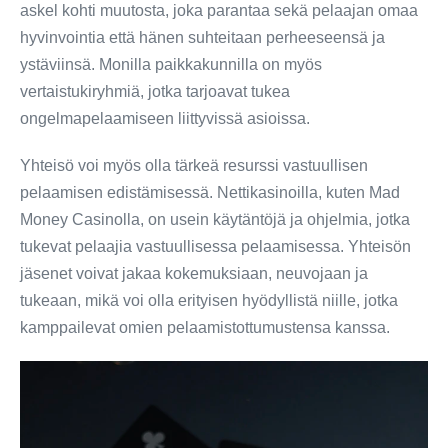
askel kohti muutosta, joka parantaa sekä pelaajan omaa
hyvinvointia että hänen suhteitaan perheeseensä ja
ystäviinsä. Monilla paikkakunnilla on myös
vertaistukiryhmiä, jotka tarjoavat tukea
ongelmapelaamiseen liittyvissä asioissa.
Yhteisö voi myös olla tärkeä resurssi vastuullisen
pelaamisen edistämisessä. Nettikasinoilla, kuten Mad
Money Casinolla, on usein käytäntöjä ja ohjelmia, jotka
tukevat pelaajia vastuullisessa pelaamisessa. Yhteisön
jäsenet voivat jakaa kokemuksiaan, neuvojaan ja
tukeaan, mikä voi olla erityisen hyödyllistä niille, jotka
kamppailevat omien pelaamistottumustensa kanssa.