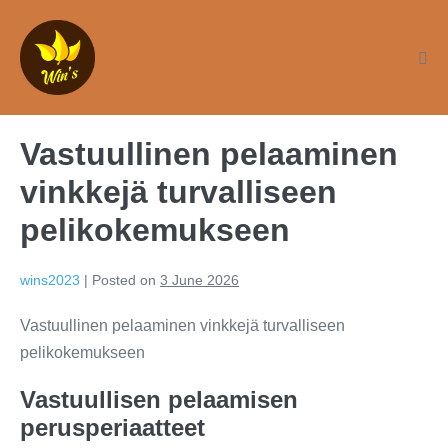
Skip
to
content
Me
Tog
Vastuullinen pelaaminen
vinkkejä turvalliseen
pelikokemukseen
wins2023
|
Posted on
3 June 2026
Vastuullinen pelaaminen vinkkejä turvalliseen
pelikokemukseen
Vastuullisen pelaamisen
perusperiaatteet