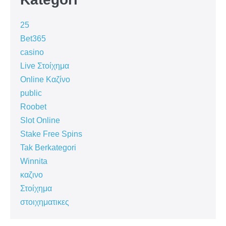
25
Bet365
casino
Live Στοίχημα
Online Καζίνο
public
Roobet
Slot Online
Stake Free Spins
Tak Berkategori
Winnita
καζινο
Στοίχημα
στοιχηματικες