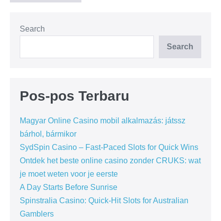
Search
Search
Pos-pos Terbaru
Magyar Online Casino mobil alkalmazás: játssz
bárhol, bármikor
SydSpin Casino – Fast‑Paced Slots for Quick Wins
Ontdek het beste online casino zonder CRUKS: wat
je moet weten voor je eerste
A Day Starts Before Sunrise
Spinstralia Casino: Quick‑Hit Slots for Australian
Gamblers