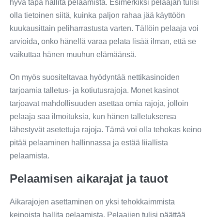
hyvä tapa hallita pelaamista. Esimerkiksi pelaajan tulisi
olla tietoinen siitä, kuinka paljon rahaa jää käyttöön
kuukausittain peliharrastusta varten. Tällöin pelaaja voi
arvioida, onko hänellä varaa pelata lisää ilman, että se
vaikuttaa hänen muuhun elämäänsä.
On myös suositeltavaa hyödyntää nettikasinoiden
tarjoamia talletus- ja kotiutusrajoja. Monet kasinot
tarjoavat mahdollisuuden asettaa omia rajoja, jolloin
pelaaja saa ilmoituksia, kun hänen talletuksensa
lähestyvät asetettuja rajoja. Tämä voi olla tehokas keino
pitää pelaaminen hallinnassa ja estää liiallista
pelaamista.
Pelaamisen aikarajat ja tauot
Aikarajojen asettaminen on yksi tehokkaimmista
keinoista hallita pelaamista. Pelaajien tulisi päättää