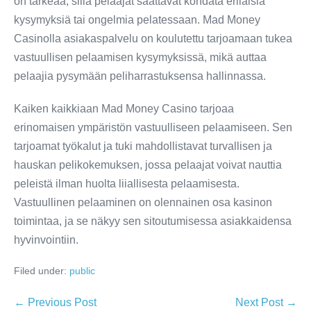
on tärkeää, sillä pelaajat saattavat kohdata erilaisia
kysymyksiä tai ongelmia pelatessaan. Mad Money
Casinolla asiakaspalvelu on koulutettu tarjoamaan tukea
vastuullisen pelaamisen kysymyksissä, mikä auttaa
pelaajia pysymään peliharrastuksensa hallinnassa.
Kaiken kaikkiaan Mad Money Casino tarjoaa
erinomaisen ympäristön vastuulliseen pelaamiseen. Sen
tarjoamat työkalut ja tuki mahdollistavat turvallisen ja
hauskan pelikokemuksen, jossa pelaajat voivat nauttia
peleistä ilman huolta liiallisesta pelaamisesta.
Vastuullinen pelaaminen on olennainen osa kasinon
toimintaa, ja se näkyy sen sitoutumisessa asiakkaidensa
hyvinvointiin.
Filed under:
public
Post
← Previous Post
Next Post →