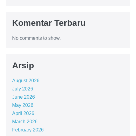
Komentar Terbaru
No comments to show.
Arsip
August 2026
July 2026
June 2026
May 2026
April 2026
March 2026
February 2026