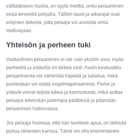
välttääkseen huolia, on syytä miettiä, onko pelaaminen
enää terveellä pohjalla. Tällöin tauot ja aikarajat ovat
erityisen tärkeitä, jotta pelaaja voi arvioida omia
motiivejaan.
Yhteisön ja perheen tuki
Vastuullinen pelaaminen ei ole vain yksilön asia; myös
perheellä ja ystävillä on tärkeä rooli. Avoin keskustelu
pelaamisesta voi vähentää häpeää ja salailua, mikä
puolestaan voi estää ongelmapelaamista. Perhe ja
ystävät voivat tarjota tukea ja kannustusta, mikä auttaa
pelaajia tekemään parempia päätöksiä ja pitämään
pelaamisen hallinnassa.
Jos pelaaja huomaa, että hän tarvitsee apua, on tärkeää
puhua läheisten kanssa. Tämä voi olla ensimmäinen