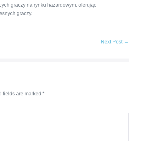
ących graczy na rynku hazardowym, oferując
esnych graczy.
Next Post →
 fields are marked
*