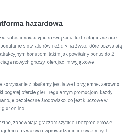
atforma hazardowa
y w sobie innowacyjne rozwiązania technologiczne oraz
popularne sloty, ale również gry na żywo, które pozwalają
i atrakcyjnym bonusom, takim jak powitalny bonus do 2
yciąga nowych graczy, oferując im wyjątkowe
 że korzystanie z platformy jest łatwe i przyjemne, zarówno
ki bogatej ofercie gier i regularnym promocjom, każdy
arantuje bezpieczne środowisko, co jest kluczowe w
 gier online.
Casino, zapewniają graczom szybkie i bezproblemowe
i ciągłemu rozwojowi i wprowadzaniu innowacyjnych