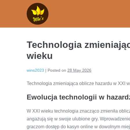
Skip
to
content
Technologia zmieniając
wieku
wins2023
|
Posted on
28 May 2026
Technologia zmieniająca oblicze hazardu w XXI w
Ewolucja technologii w hazard
W XXI wieku technologia znacząco zmieniła oblicz
angażują się w swoje ulubione gry. Wprowadzenie
graczom dostęp do kasyn online w dowolnym miejs