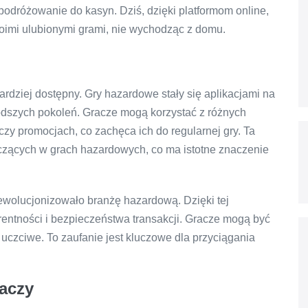
podróżowanie do kasyn. Dziś, dzięki platformom online,
woimi ulubionymi grami, nie wychodząc z domu.
bardziej dostępny. Gry hazardowe stały się aplikacjami na
odszych pokoleń. Gracze mogą korzystać z różnych
czy promocjach, co zachęca ich do regularnej gry. Ta
czących w grach hazardowych, co ma istotne znaczenie
wolucjonizowało branżę hazardową. Dzięki tej
arentności i bezpieczeństwa transakcji. Gracze mogą być
ą uczciwe. To zaufanie jest kluczowe dla przyciągania
aczy