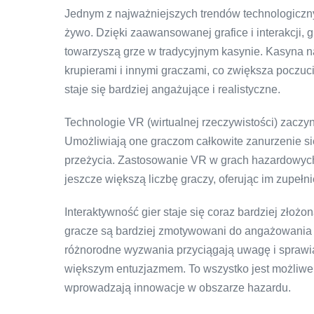
Jednym z najważniejszych trendów technologiczny
żywo. Dzięki zaawansowanej grafice i interakcji,
towarzyszą grze w tradycyjnym kasynie. Kasyna n
krupierami i innymi graczami, co zwiększa poczu
staje się bardziej angażujące i realistyczne.
Technologie VR (wirtualnej rzeczywistości) zacz
Umożliwiają one graczom całkowite zanurzenie się
przeżycia. Zastosowanie VR w grach hazardowych
jeszcze większą liczbę graczy, oferując im zupełn
Interaktywność gier staje się coraz bardziej złoż
gracze są bardziej zmotywowani do angażowania s
różnorodne wyzwania przyciągają uwagę i sprawia
większym entuzjazmem. To wszystko jest możliwe
wprowadzają innowacje w obszarze hazardu.