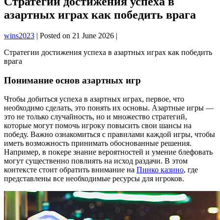
Стратегии достижения успеха в
азартных играх как победить врага
wins2023
|
Posted on
21 June 2026
|
Стратегии достижения успеха в азартных играх как победить
врага
Понимание основ азартных игр
Чтобы добиться успеха в азартных играх, первое, что
необходимо сделать, это понять их основы. Азартные игры —
это не только случайность, но и множество стратегий,
которые могут помочь игроку повысить свои шансы на
победу. Важно ознакомиться с правилами каждой игры, чтобы
иметь возможность принимать обоснованные решения.
Например, в покере знание вероятностей и умение блефовать
могут существенно повлиять на исход раздачи. В этом
контексте стоит обратить внимание на
Пинко казино
, где
представлены все необходимые ресурсы для игроков.