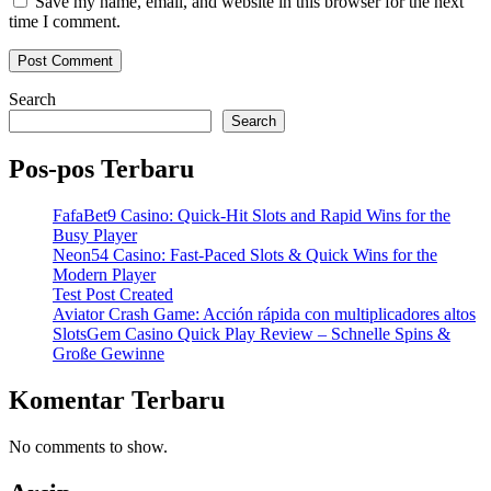
Save my name, email, and website in this browser for the next
time I comment.
Search
Search
Pos-pos Terbaru
FafaBet9 Casino: Quick‑Hit Slots and Rapid Wins for the
Busy Player
Neon54 Casino: Fast-Paced Slots & Quick Wins for the
Modern Player
Test Post Created
Aviator Crash Game: Acción rápida con multiplicadores altos
SlotsGem Casino Quick Play Review – Schnelle Spins &
Große Gewinne
Komentar Terbaru
No comments to show.