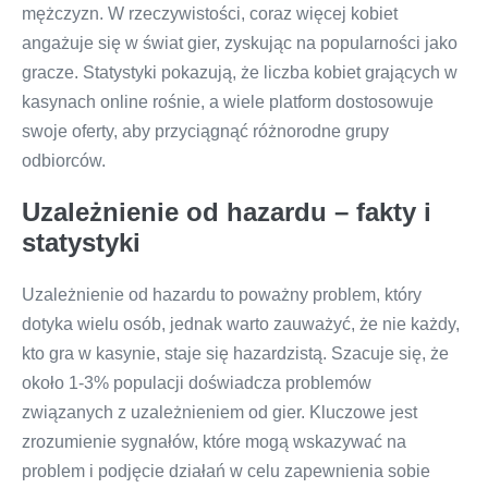
mężczyzn. W rzeczywistości, coraz więcej kobiet
angażuje się w świat gier, zyskując na popularności jako
gracze. Statystyki pokazują, że liczba kobiet grających w
kasynach online rośnie, a wiele platform dostosowuje
swoje oferty, aby przyciągnąć różnorodne grupy
odbiorców.
Uzależnienie od hazardu – fakty i
statystyki
Uzależnienie od hazardu to poważny problem, który
dotyka wielu osób, jednak warto zauważyć, że nie każdy,
kto gra w kasynie, staje się hazardzistą. Szacuje się, że
około 1-3% populacji doświadcza problemów
związanych z uzależnieniem od gier. Kluczowe jest
zrozumienie sygnałów, które mogą wskazywać na
problem i podjęcie działań w celu zapewnienia sobie