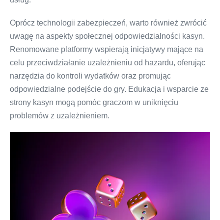
Oprócz technologii zabezpieczeń, warto również zwrócić
uwagę na aspekty społecznej odpowiedzialności kasyn.
Renomowane platformy wspierają inicjatywy mające na
celu przeciwdziałanie uzależnieniu od hazardu, oferując
narzędzia do kontroli wydatków oraz promując
odpowiedzialne podejście do gry. Edukacja i wsparcie ze
strony kasyn mogą pomóc graczom w uniknięciu
problemów z uzależnieniem.