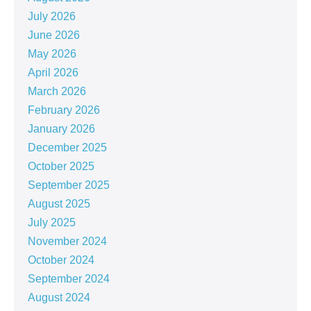
July 2026
June 2026
May 2026
April 2026
March 2026
February 2026
January 2026
December 2025
October 2025
September 2025
August 2025
July 2025
November 2024
October 2024
September 2024
August 2024