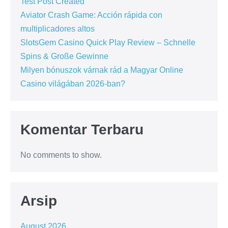
Test Post Created
Aviator Crash Game: Acción rápida con
multiplicadores altos
SlotsGem Casino Quick Play Review – Schnelle
Spins & Große Gewinne
Milyen bónuszok várnak rád a Magyar Online
Casino világában 2026-ban?
Komentar Terbaru
No comments to show.
Arsip
August 2026