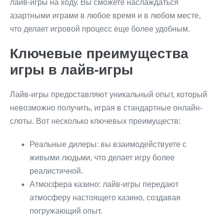
лайв-игры на ходу. Вы сможете наслаждаться
азартными играми в любое время и в любом месте,
что делает игровой процесс еще более удобным.
Ключевые преимущества
игры в лайв-игры
Лайв-игры предоставляют уникальный опыт, который
невозможно получить, играя в стандартные онлайн-
слоты. Вот несколько ключевых преимуществ:
Реальные дилеры: вы взаимодействуете с
живыми людьми, что делает игру более
реалистичной.
Атмосфера казино: лайв-игры передают
атмосферу настоящего казино, создавая
погружающий опыт.