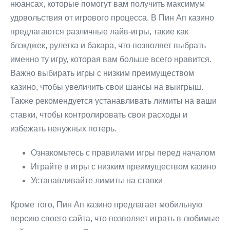
нюансах, которые помогут вам получить максимум
удовольствия от игрового процесса. В Пин Ап казино
предлагаются различные лайв-игры, такие как
блэкджек, рулетка и бакара, что позволяет выбрать
именно ту игру, которая вам больше всего нравится.
Важно выбирать игры с низким преимуществом
казино, чтобы увеличить свои шансы на выигрыш.
Также рекомендуется устанавливать лимиты на ваши
ставки, чтобы контролировать свои расходы и
избежать ненужных потерь.
Ознакомьтесь с правилами игры перед началом
Играйте в игры с низким преимуществом казино
Устанавливайте лимиты на ставки
Кроме того, Пин Ап казино предлагает мобильную
версию своего сайта, что позволяет играть в любимые