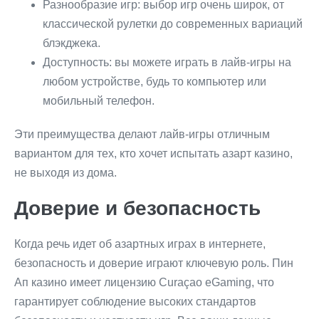
Разнообразие игр: выбор игр очень широк, от
классической рулетки до современных вариаций
блэкджека.
Доступность: вы можете играть в лайв-игры на
любом устройстве, будь то компьютер или
мобильный телефон.
Эти преимущества делают лайв-игры отличным
вариантом для тех, кто хочет испытать азарт казино,
не выходя из дома.
Доверие и безопасность
Когда речь идет об азартных играх в интернете,
безопасность и доверие играют ключевую роль. Пин
Ап казино имеет лицензию Curaçao eGaming, что
гарантирует соблюдение высоких стандартов