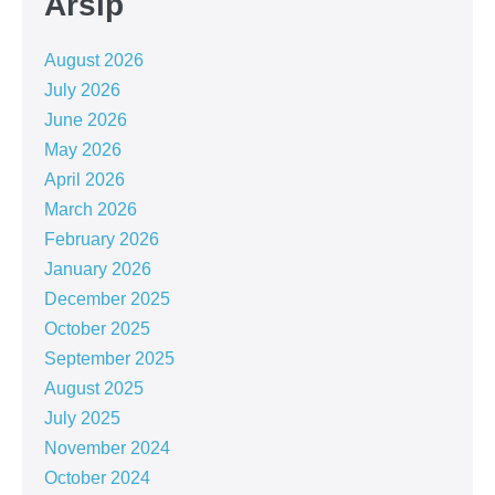
Arsip
August 2026
July 2026
June 2026
May 2026
April 2026
March 2026
February 2026
January 2026
December 2025
October 2025
September 2025
August 2025
July 2025
November 2024
October 2024