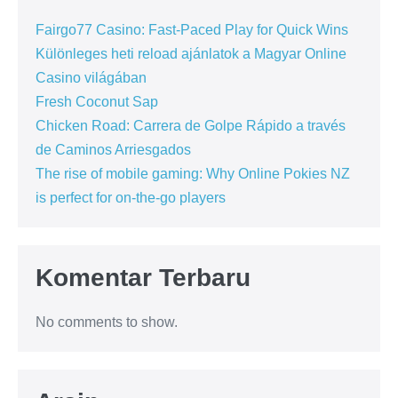
Fairgo77 Casino: Fast‑Paced Play for Quick Wins
Különleges heti reload ajánlatok a Magyar Online
Casino világában
Fresh Coconut Sap
Chicken Road: Carrera de Golpe Rápido a través
de Caminos Arriesgados
The rise of mobile gaming: Why Online Pokies NZ
is perfect for on-the-go players
Komentar Terbaru
No comments to show.