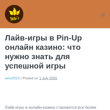
Skip
to
content
Men
Tog
Лайв-игры в Pin-Up
онлайн казино: что
нужно знать для
успешной игры
wins2023
|
Posted on
1 July 2026
Лайв-игры в онлайн-казино становятся все более