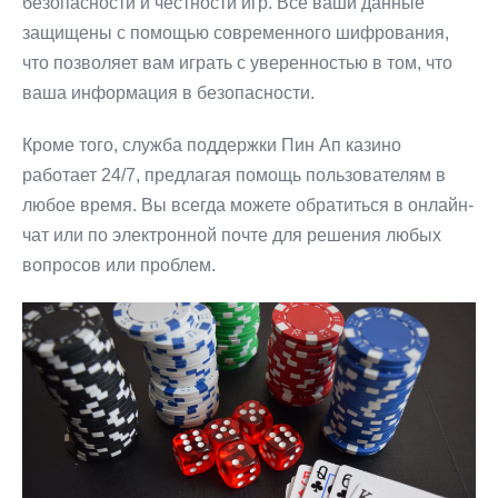
безопасности и честности игр. Все ваши данные
защищены с помощью современного шифрования,
что позволяет вам играть с уверенностью в том, что
ваша информация в безопасности.
Кроме того, служба поддержки Пин Ап казино
работает 24/7, предлагая помощь пользователям в
любое время. Вы всегда можете обратиться в онлайн-
чат или по электронной почте для решения любых
вопросов или проблем.