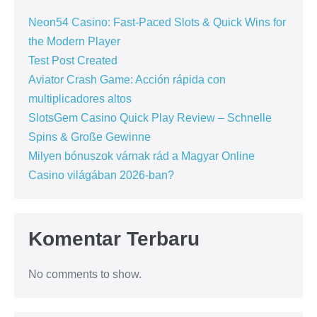
Neon54 Casino: Fast-Paced Slots & Quick Wins for
the Modern Player
Test Post Created
Aviator Crash Game: Acción rápida con
multiplicadores altos
SlotsGem Casino Quick Play Review – Schnelle
Spins & Große Gewinne
Milyen bónuszok várnak rád a Magyar Online
Casino világában 2026-ban?
Komentar Terbaru
No comments to show.