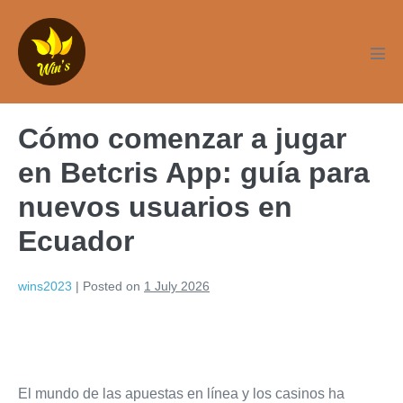
Skip
to
content
Men
Tog
Cómo comenzar a jugar
en Betcris App: guía para
nuevos usuarios en
Ecuador
wins2023
|
Posted on
1 July 2026
El mundo de las apuestas en línea y los casinos ha