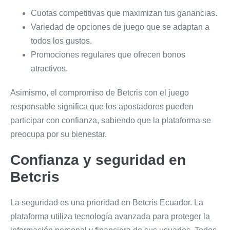
Cuotas competitivas que maximizan tus ganancias.
Variedad de opciones de juego que se adaptan a
todos los gustos.
Promociones regulares que ofrecen bonos
atractivos.
Asimismo, el compromiso de Betcris con el juego
responsable significa que los apostadores pueden
participar con confianza, sabiendo que la plataforma se
preocupa por su bienestar.
Confianza y seguridad en
Betcris
La seguridad es una prioridad en Betcris Ecuador. La
plataforma utiliza tecnología avanzada para proteger la