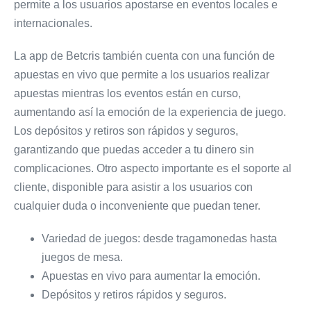
permite a los usuarios apostarse en eventos locales e
internacionales.
La app de Betcris también cuenta con una función de
apuestas en vivo que permite a los usuarios realizar
apuestas mientras los eventos están en curso,
aumentando así la emoción de la experiencia de juego.
Los depósitos y retiros son rápidos y seguros,
garantizando que puedas acceder a tu dinero sin
complicaciones. Otro aspecto importante es el soporte al
cliente, disponible para asistir a los usuarios con
cualquier duda o inconveniente que puedan tener.
Variedad de juegos: desde tragamonedas hasta
juegos de mesa.
Apuestas en vivo para aumentar la emoción.
Depósitos y retiros rápidos y seguros.