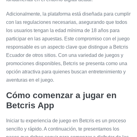
Adicionalmente, la plataforma está diseñada para cumplir
con las regulaciones necesarias, asegurando que todos
los usuarios tengan la edad mínima de 18 años para
participar en las apuestas. Este compromiso con el juego
responsable es un aspecto clave que distingue a Betcris
Ecuador de otros sitios. Con una variedad de juegos y
promociones disponibles, Betcris se presenta como una
opción atractiva para quienes buscan entretenimiento y
aventuras en el juego.
Cómo comenzar a jugar en
Betcris App
Iniciar tu experiencia de juego en Betcris es un proceso
sencillo y rápido. A continuación, te presentamos los