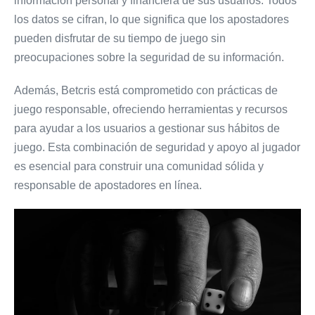
información personal y financiera de sus usuarios. Todos
los datos se cifran, lo que significa que los apostadores
pueden disfrutar de su tiempo de juego sin
preocupaciones sobre la seguridad de su información.
Además, Betcris está comprometido con prácticas de
juego responsable, ofreciendo herramientas y recursos
para ayudar a los usuarios a gestionar sus hábitos de
juego. Esta combinación de seguridad y apoyo al jugador
es esencial para construir una comunidad sólida y
responsable de apostadores en línea.