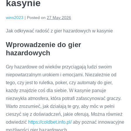
kasynie
wins2023
|
Posted on
27 May 2026
Jak odkrywać radość z gier hazardowych w kasynie
Wprowadzenie do gier
hazardowych
Gry hazardowe od wieków przyciągają ludzi swoim
niepowtarzalnym urokiem i emocjami. Niezależnie od
tego, czy jest to ruletka, poker, czy automaty do gier,
każdy znajdzie coś dla siebie. W kasynie panuje
niezwykła atmosfera, która potrafi zafascynować graczy.
Warto zrozumieć, jak działają te gry, aby móc w pełni
cieszyć się z doświadczeń, jakie oferują. Można również
odwiedzić
https://coldbet.info.pl/
aby poznać innowacyjne
możliwości gier hazardowych.