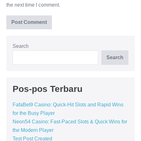
the next time I comment.
Search
Search
Pos-pos Terbaru
FafaBet9 Casino: Quick‑Hit Slots and Rapid Wins
for the Busy Player
Neon54 Casino: Fast-Paced Slots & Quick Wins for
the Modern Player
Test Post Created