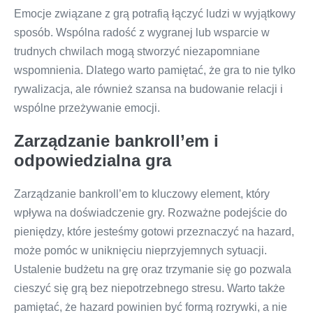
Emocje związane z grą potrafią łączyć ludzi w wyjątkowy
sposób. Wspólna radość z wygranej lub wsparcie w
trudnych chwilach mogą stworzyć niezapomniane
wspomnienia. Dlatego warto pamiętać, że gra to nie tylko
rywalizacja, ale również szansa na budowanie relacji i
wspólne przeżywanie emocji.
Zarządzanie bankroll’em i
odpowiedzialna gra
Zarządzanie bankroll’em to kluczowy element, który
wpływa na doświadczenie gry. Rozważne podejście do
pieniędzy, które jesteśmy gotowi przeznaczyć na hazard,
może pomóc w uniknięciu nieprzyjemnych sytuacji.
Ustalenie budżetu na grę oraz trzymanie się go pozwala
cieszyć się grą bez niepotrzebnego stresu. Warto także
pamiętać, że hazard powinien być formą rozrywki, a nie