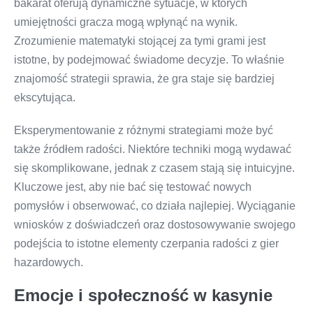
bakarat oferują dynamiczne sytuacje, w których
umiejętności gracza mogą wpłynąć na wynik.
Zrozumienie matematyki stojącej za tymi grami jest
istotne, by podejmować świadome decyzje. To właśnie
znajomość strategii sprawia, że gra staje się bardziej
ekscytująca.
Eksperymentowanie z różnymi strategiami może być
także źródłem radości. Niektóre techniki mogą wydawać
się skomplikowane, jednak z czasem stają się intuicyjne.
Kluczowe jest, aby nie bać się testować nowych
pomysłów i obserwować, co działa najlepiej. Wyciąganie
wniosków z doświadczeń oraz dostosowywanie swojego
podejścia to istotne elementy czerpania radości z gier
hazardowych.
Emocje i społeczność w kasynie