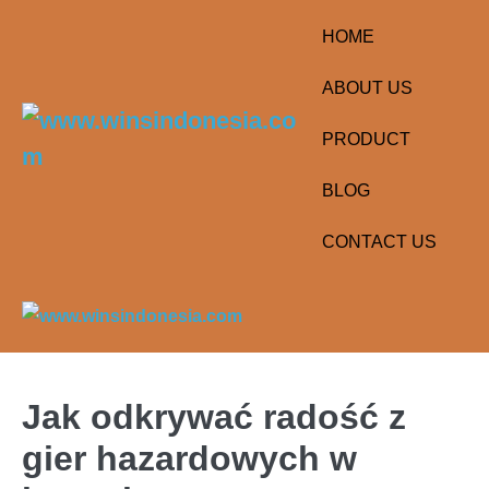
Skip
HOME
to
content
ABOUT US
PRODUCT
BLOG
CONTACT US
Me
To
Jak odkrywać radość z
gier hazardowych w