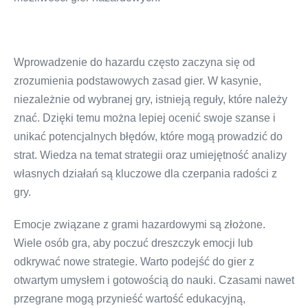
Wprowadzenie do hazardu często zaczyna się od
zrozumienia podstawowych zasad gier. W kasynie,
niezależnie od wybranej gry, istnieją reguły, które należy
znać. Dzięki temu można lepiej ocenić swoje szanse i
unikać potencjalnych błędów, które mogą prowadzić do
strat. Wiedza na temat strategii oraz umiejętność analizy
własnych działań są kluczowe dla czerpania radości z
gry.
Emocje związane z grami hazardowymi są złożone.
Wiele osób gra, aby poczuć dreszczyk emocji lub
odkrywać nowe strategie. Warto podejść do gier z
otwartym umysłem i gotowością do nauki. Czasami nawet
przegrane mogą przynieść wartość edukacyjną,