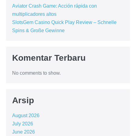
Aviator Crash Game: Acción rápida con
multiplicadores altos
SlotsGem Casino Quick Play Review – Schnelle
Spins & Große Gewinne
Komentar Terbaru
No comments to show.
Arsip
August 2026
July 2026
June 2026