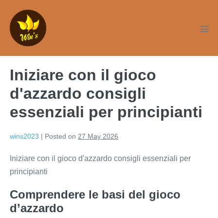
Skip
to
content
Men
Tog
Iniziare con il gioco
d'azzardo consigli
essenziali per principianti
wins2023
|
Posted on
27 May 2026
Iniziare con il gioco d'azzardo consigli essenziali per
principianti
Comprendere le basi del gioco
d’azzardo