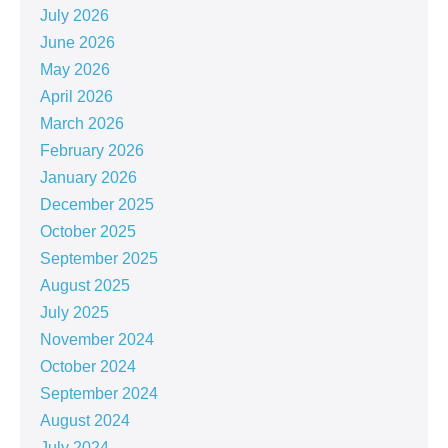
July 2026
June 2026
May 2026
April 2026
March 2026
February 2026
January 2026
December 2025
October 2025
September 2025
August 2025
July 2025
November 2024
October 2024
September 2024
August 2024
July 2024