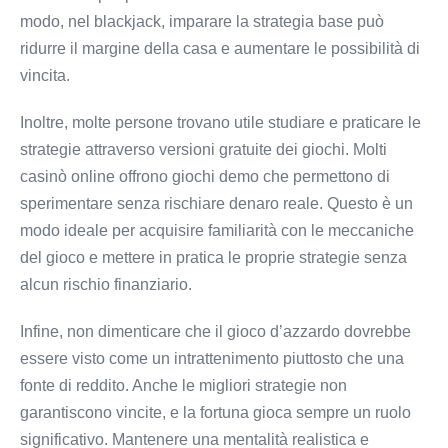
modo, nel blackjack, imparare la strategia base può
ridurre il margine della casa e aumentare le possibilità di
vincita.
Inoltre, molte persone trovano utile studiare e praticare le
strategie attraverso versioni gratuite dei giochi. Molti
casinò online offrono giochi demo che permettono di
sperimentare senza rischiare denaro reale. Questo è un
modo ideale per acquisire familiarità con le meccaniche
del gioco e mettere in pratica le proprie strategie senza
alcun rischio finanziario.
Infine, non dimenticare che il gioco d’azzardo dovrebbe
essere visto come un intrattenimento piuttosto che una
fonte di reddito. Anche le migliori strategie non
garantiscono vincite, e la fortuna gioca sempre un ruolo
significativo. Mantenere una mentalità realistica e