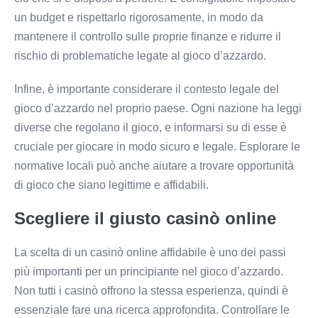
un budget e rispettarlo rigorosamente, in modo da
mantenere il controllo sulle proprie finanze e ridurre il
rischio di problematiche legate al gioco d’azzardo.
Infine, è importante considerare il contesto legale del
gioco d’azzardo nel proprio paese. Ogni nazione ha leggi
diverse che regolano il gioco, e informarsi su di esse è
cruciale per giocare in modo sicuro e legale. Esplorare le
normative locali può anche aiutare a trovare opportunità
di gioco che siano legittime e affidabili.
Scegliere il giusto casinò online
La scelta di un casinò online affidabile è uno dei passi
più importanti per un principiante nel gioco d’azzardo.
Non tutti i casinò offrono la stessa esperienza, quindi è
essenziale fare una ricerca approfondita. Controllare le