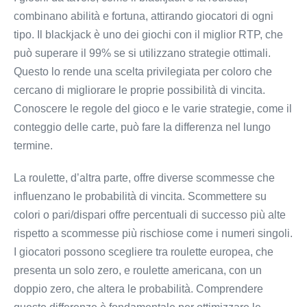
combinano abilità e fortuna, attirando giocatori di ogni
tipo. Il blackjack è uno dei giochi con il miglior RTP, che
può superare il 99% se si utilizzano strategie ottimali.
Questo lo rende una scelta privilegiata per coloro che
cercano di migliorare le proprie possibilità di vincita.
Conoscere le regole del gioco e le varie strategie, come il
conteggio delle carte, può fare la differenza nel lungo
termine.
La roulette, d’altra parte, offre diverse scommesse che
influenzano le probabilità di vincita. Scommettere su
colori o pari/dispari offre percentuali di successo più alte
rispetto a scommesse più rischiose come i numeri singoli.
I giocatori possono scegliere tra roulette europea, che
presenta un solo zero, e roulette americana, con un
doppio zero, che altera le probabilità. Comprendere