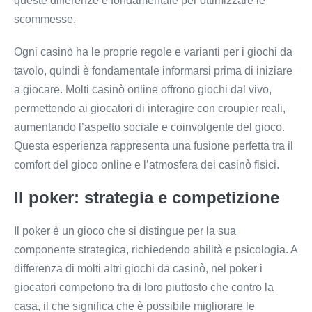
queste differenze è fondamentale per ottimizzare le
scommesse.
Ogni casinò ha le proprie regole e varianti per i giochi da
tavolo, quindi è fondamentale informarsi prima di iniziare
a giocare. Molti casinò online offrono giochi dal vivo,
permettendo ai giocatori di interagire con croupier reali,
aumentando l’aspetto sociale e coinvolgente del gioco.
Questa esperienza rappresenta una fusione perfetta tra il
comfort del gioco online e l’atmosfera dei casinò fisici.
Il poker: strategia e competizione
Il poker è un gioco che si distingue per la sua
componente strategica, richiedendo abilità e psicologia. A
differenza di molti altri giochi da casinò, nel poker i
giocatori competono tra di loro piuttosto che contro la
casa, il che significa che è possibile migliorare le