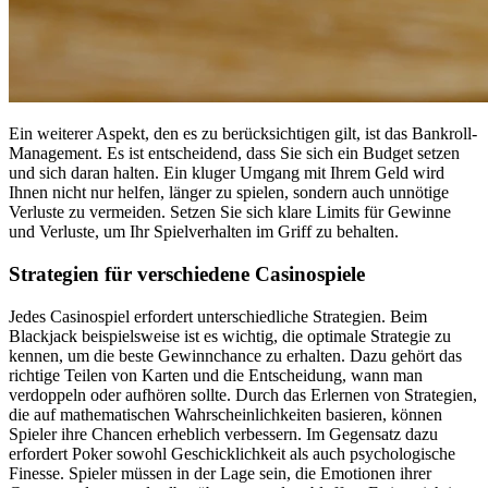
Ein weiterer Aspekt, den es zu berücksichtigen gilt, ist das Bankroll-
Management. Es ist entscheidend, dass Sie sich ein Budget setzen
und sich daran halten. Ein kluger Umgang mit Ihrem Geld wird
Ihnen nicht nur helfen, länger zu spielen, sondern auch unnötige
Verluste zu vermeiden. Setzen Sie sich klare Limits für Gewinne
und Verluste, um Ihr Spielverhalten im Griff zu behalten.
Strategien für verschiedene Casinospiele
Jedes Casinospiel erfordert unterschiedliche Strategien. Beim
Blackjack beispielsweise ist es wichtig, die optimale Strategie zu
kennen, um die beste Gewinnchance zu erhalten. Dazu gehört das
richtige Teilen von Karten und die Entscheidung, wann man
verdoppeln oder aufhören sollte. Durch das Erlernen von Strategien,
die auf mathematischen Wahrscheinlichkeiten basieren, können
Spieler ihre Chancen erheblich verbessern. Im Gegensatz dazu
erfordert Poker sowohl Geschicklichkeit als auch psychologische
Finesse. Spieler müssen in der Lage sein, die Emotionen ihrer