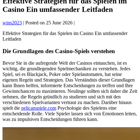
Effektive Strategien für das Spielen im
Casino Ein umfassender Leitfaden
wins2023
|
Posted on
25 June 2026
|
Effektive Strategien für das Spielen im Casino Ein umfassender
Leitfaden
Die Grundlagen des Casino-Spiels verstehen
Bevor Sie in die aufregende Welt der Casinos eintauchen, ist es
wichtig, die grundlegenden Spielmechaniken zu verstehen. Jedes
Spiel, sei es Blackjack, Poker oder Spielautomaten, hat seine
eigenen Regeln und Strategien. Das Verständnis dieser Grundlagen
kann Ihnen helfen, informierte Entscheidungen zu treffen und Ihre
Gewinnchancen zu maximieren. Neulinge sollten sich daher die Zeit
nehmen, die Regeln gründlich zu studieren und sich mit den
verschiedenen Spielvarianten vertraut zu machen. Darüber hinaus
spielt die
pelicanspiele.com
Psychologie des Spielens eine
entscheidende Rolle. Viele Spieler lassen sich von Emotionen leiten,
was zu impulsiven Entscheidungen führen kann.