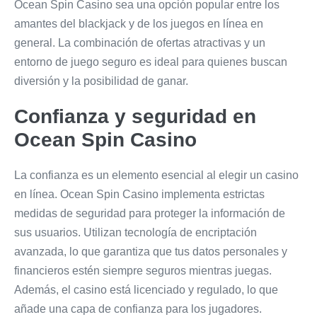
Ocean Spin Casino sea una opción popular entre los
amantes del blackjack y de los juegos en línea en
general. La combinación de ofertas atractivas y un
entorno de juego seguro es ideal para quienes buscan
diversión y la posibilidad de ganar.
Confianza y seguridad en
Ocean Spin Casino
La confianza es un elemento esencial al elegir un casino
en línea. Ocean Spin Casino implementa estrictas
medidas de seguridad para proteger la información de
sus usuarios. Utilizan tecnología de encriptación
avanzada, lo que garantiza que tus datos personales y
financieros estén siempre seguros mientras juegas.
Además, el casino está licenciado y regulado, lo que
añade una capa de confianza para los jugadores.