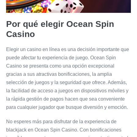
Por qué elegir Ocean Spin
Casino
Elegir un casino en línea es una decisión importante que
puede afectar tu experiencia de juego. Ocean Spin
Casino se presenta como una opción excepcional
gracias a sus atractivas bonificaciones, la amplia
selección de juegos y la seguridad que ofrece. Además,
la facilidad de acceso a juegos en dispositivos móviles y
la rápida gestión de pagos hacen que sea conveniente
para cualquier jugador que busque diversión y emoción.
No esperes más para disfrutar de la experiencia de
blackjack en Ocean Spin Casino. Con bonificaciones