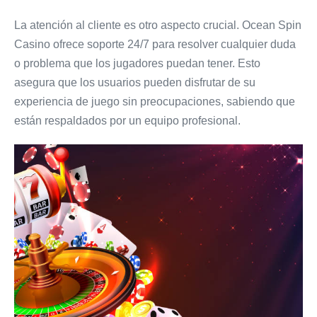
La atención al cliente es otro aspecto crucial. Ocean Spin
Casino ofrece soporte 24/7 para resolver cualquier duda
o problema que los jugadores puedan tener. Esto
asegura que los usuarios pueden disfrutar de su
experiencia de juego sin preocupaciones, sabiendo que
están respaldados por un equipo profesional.