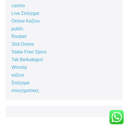
casino
Live Στοίχημα
Online Καζίνο
public
Roobet
Slot Online
Stake Free Spins
Tak Berkategori
Winnita
καζινο
Στοίχημα
στοιχηματικες