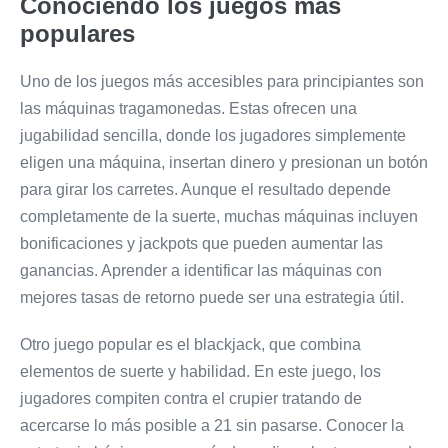
Conociendo los juegos más
populares
Uno de los juegos más accesibles para principiantes son
las máquinas tragamonedas. Estas ofrecen una
jugabilidad sencilla, donde los jugadores simplemente
eligen una máquina, insertan dinero y presionan un botón
para girar los carretes. Aunque el resultado depende
completamente de la suerte, muchas máquinas incluyen
bonificaciones y jackpots que pueden aumentar las
ganancias. Aprender a identificar las máquinas con
mejores tasas de retorno puede ser una estrategia útil.
Otro juego popular es el blackjack, que combina
elementos de suerte y habilidad. En este juego, los
jugadores compiten contra el crupier tratando de
acercarse lo más posible a 21 sin pasarse. Conocer la