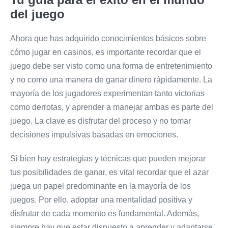
del juego
Ahora que has adquirido conocimientos básicos sobre
cómo jugar en casinos, es importante recordar que el
juego debe ser visto como una forma de entretenimiento
y no como una manera de ganar dinero rápidamente. La
mayoría de los jugadores experimentan tanto victorias
como derrotas, y aprender a manejar ambas es parte del
juego. La clave es disfrutar del proceso y no tomar
decisiones impulsivas basadas en emociones.
Si bien hay estrategias y técnicas que pueden mejorar
tus posibilidades de ganar, es vital recordar que el azar
juega un papel predominante en la mayoría de los
juegos. Por ello, adoptar una mentalidad positiva y
disfrutar de cada momento es fundamental. Además,
siempre hay que estar dispuesto a aprender y adaptarse,