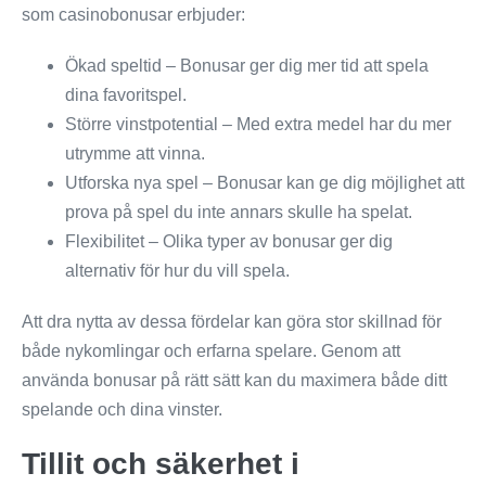
som casinobonusar erbjuder:
Ökad speltid – Bonusar ger dig mer tid att spela
dina favoritspel.
Större vinstpotential – Med extra medel har du mer
utrymme att vinna.
Utforska nya spel – Bonusar kan ge dig möjlighet att
prova på spel du inte annars skulle ha spelat.
Flexibilitet – Olika typer av bonusar ger dig
alternativ för hur du vill spela.
Att dra nytta av dessa fördelar kan göra stor skillnad för
både nykomlingar och erfarna spelare. Genom att
använda bonusar på rätt sätt kan du maximera både ditt
spelande och dina vinster.
Tillit och säkerhet i