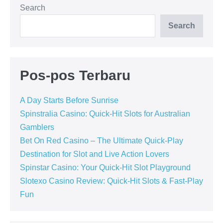
Search
Search
Pos-pos Terbaru
A Day Starts Before Sunrise
Spinstralia Casino: Quick‑Hit Slots for Australian
Gamblers
Bet On Red Casino – The Ultimate Quick‑Play
Destination for Slot and Live Action Lovers
Spinstar Casino: Your Quick‑Hit Slot Playground
Slotexo Casino Review: Quick‑Hit Slots & Fast‑Play
Fun