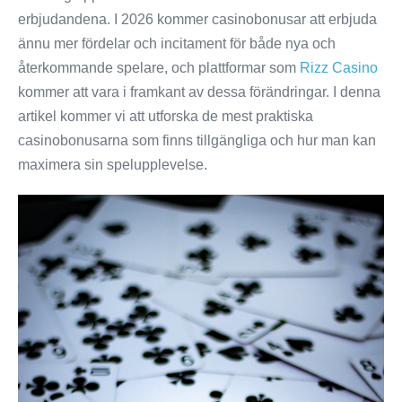
erbjudandena. I 2026 kommer casinobonusar att erbjuda
ännu mer fördelar och incitament för både nya och
återkommande spelare, och plattformar som
Rizz Casino
kommer att vara i framkant av dessa förändringar. I denna
artikel kommer vi att utforska de mest praktiska
casinobonusarna som finns tillgängliga och hur man kan
maximera sin spelupplevelse.