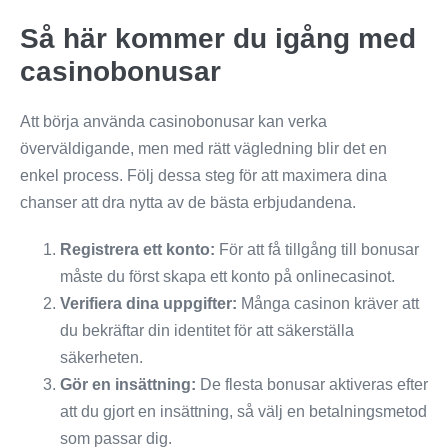
Så här kommer du igång med
casinobonusar
Att börja använda casinobonusar kan verka
överväldigande, men med rätt vägledning blir det en
enkel process. Följ dessa steg för att maximera dina
chanser att dra nytta av de bästa erbjudandena.
Registrera ett konto:
För att få tillgång till bonusar
måste du först skapa ett konto på onlinecasinot.
Verifiera dina uppgifter:
Många casinon kräver att
du bekräftar din identitet för att säkerställa
säkerheten.
Gör en insättning:
De flesta bonusar aktiveras efter
att du gjort en insättning, så välj en betalningsmetod
som passar dig.