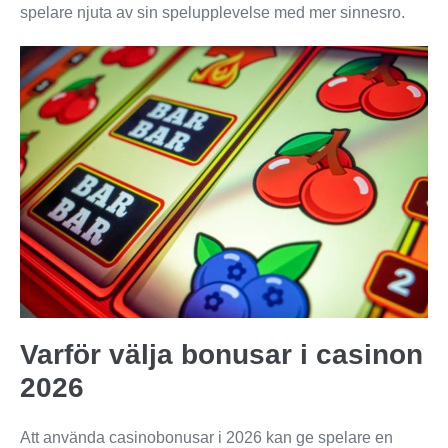
spelare njuta av sin spelupplevelse med mer sinnesro.
Varför välja bonusar i casinon
2026
Att använda casinobonusar i 2026 kan ge spelare en