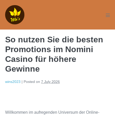
Skip
to
content
Men
Tog
So nutzen Sie die besten
Promotions im Nomini
Casino für höhere
Gewinne
wins2023
|
Posted on
7 July 2026
Willkommen im aufregenden Universum der Online-