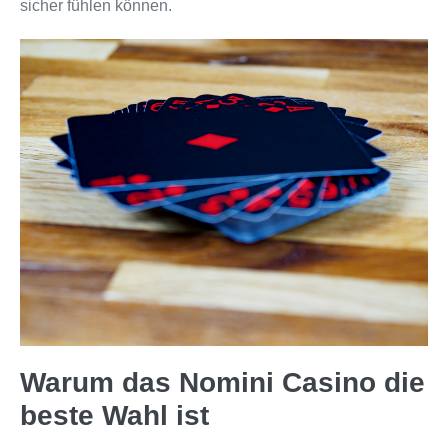
sicher fühlen können.
Warum das Nomini Casino die
beste Wahl ist