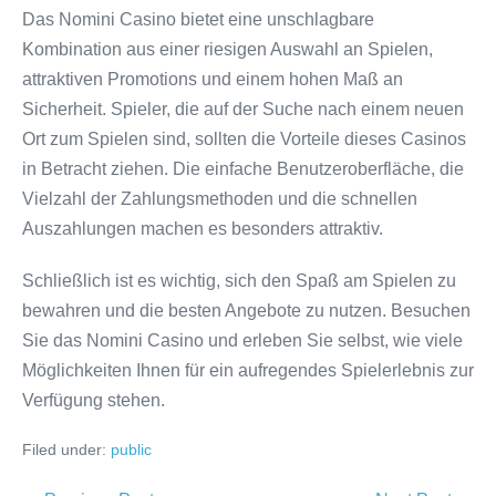
Das Nomini Casino bietet eine unschlagbare
Kombination aus einer riesigen Auswahl an Spielen,
attraktiven Promotions und einem hohen Maß an
Sicherheit. Spieler, die auf der Suche nach einem neuen
Ort zum Spielen sind, sollten die Vorteile dieses Casinos
in Betracht ziehen. Die einfache Benutzeroberfläche, die
Vielzahl der Zahlungsmethoden und die schnellen
Auszahlungen machen es besonders attraktiv.
Schließlich ist es wichtig, sich den Spaß am Spielen zu
bewahren und die besten Angebote zu nutzen. Besuchen
Sie das Nomini Casino und erleben Sie selbst, wie viele
Möglichkeiten Ihnen für ein aufregendes Spielerlebnis zur
Verfügung stehen.
Filed under:
public