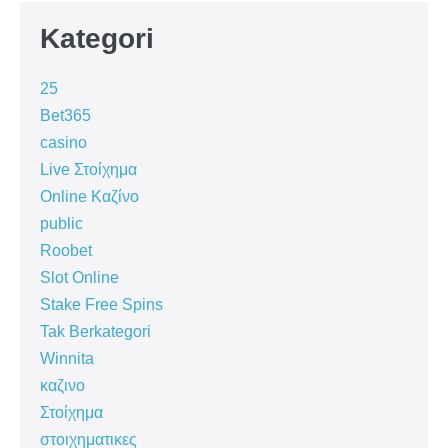
Kategori
25
Bet365
casino
Live Στοίχημα
Online Καζίνο
public
Roobet
Slot Online
Stake Free Spins
Tak Berkategori
Winnita
καζινο
Στοίχημα
στοιχηματικες