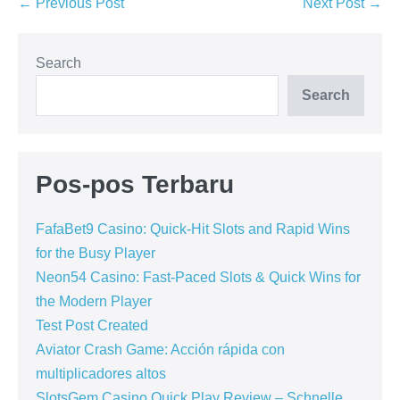
Post
← Previous Post
Next Post →
Navigation
Search
Search
Pos-pos Terbaru
FafaBet9 Casino: Quick‑Hit Slots and Rapid Wins
for the Busy Player
Neon54 Casino: Fast-Paced Slots & Quick Wins for
the Modern Player
Test Post Created
Aviator Crash Game: Acción rápida con
multiplicadores altos
SlotsGem Casino Quick Play Review – Schnelle