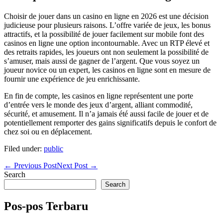
Choisir de jouer dans un casino en ligne en 2026 est une décision
judicieuse pour plusieurs raisons. L’offre variée de jeux, les bonus
attractifs, et la possibilité de jouer facilement sur mobile font des
casinos en ligne une option incontournable. Avec un RTP élevé et
des retraits rapides, les joueurs ont non seulement la possibilité de
s’amuser, mais aussi de gagner de l’argent. Que vous soyez un
joueur novice ou un expert, les casinos en ligne sont en mesure de
fournir une expérience de jeu enrichissante.
En fin de compte, les casinos en ligne représentent une porte
d’entrée vers le monde des jeux d’argent, alliant commodité,
sécurité, et amusement. Il n’a jamais été aussi facile de jouer et de
potentiellement remporter des gains significatifs depuis le confort de
chez soi ou en déplacement.
Filed under:
public
Post
← Previous Post
Next Post →
Navigation
Search
Search
Pos-pos Terbaru