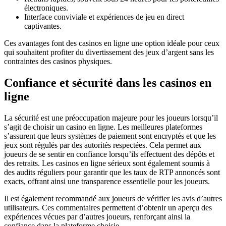
électroniques.
Interface conviviale et expériences de jeu en direct
captivantes.
Ces avantages font des casinos en ligne une option idéale pour ceux
qui souhaitent profiter du divertissement des jeux d’argent sans les
contraintes des casinos physiques.
Confiance et sécurité dans les casinos en
ligne
La sécurité est une préoccupation majeure pour les joueurs lorsqu’il
s’agit de choisir un casino en ligne. Les meilleures plateformes
s’assurent que leurs systèmes de paiement sont encryptés et que les
jeux sont régulés par des autorités respectées. Cela permet aux
joueurs de se sentir en confiance lorsqu’ils effectuent des dépôts et
des retraits. Les casinos en ligne sérieux sont également soumis à
des audits réguliers pour garantir que les taux de RTP annoncés sont
exacts, offrant ainsi une transparence essentielle pour les joueurs.
Il est également recommandé aux joueurs de vérifier les avis d’autres
utilisateurs. Ces commentaires permettent d’obtenir un aperçu des
expériences vécues par d’autres joueurs, renforçant ainsi la
confiance dans la plateforme choisie.