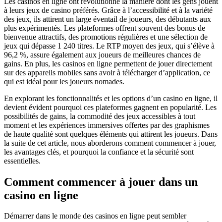
Les casinos en ligne ont révolutionné la manière dont les gens jouent
à leurs jeux de casino préférés. Grâce à l’accessibilité et à la variété
des jeux, ils attirent un large éventail de joueurs, des débutants aux
plus expérimentés. Les plateformes offrent souvent des bonus de
bienvenue attractifs, des promotions régulières et une sélection de
jeux qui dépasse 1 240 titres. Le RTP moyen des jeux, qui s’élève à
96,2 %, assure également aux joueurs de meilleures chances de
gains. En plus, les casinos en ligne permettent de jouer directement
sur des appareils mobiles sans avoir à télécharger d’application, ce
qui est idéal pour les joueurs nomades.
En explorant les fonctionnalités et les options d’un casino en ligne, il
devient évident pourquoi ces plateformes gagnent en popularité. Les
possibilités de gains, la commodité des jeux accessibles à tout
moment et les expériences immersives offertes par des graphismes
de haute qualité sont quelques éléments qui attirent les joueurs. Dans
la suite de cet article, nous aborderons comment commencer à jouer,
les avantages clés, et pourquoi la confiance et la sécurité sont
essentielles.
Comment commencer à jouer dans un
casino en ligne
Démarrer dans le monde des casinos en ligne peut sembler