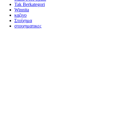
Tak Berkategori
Winnita
καζινο
Στοίχημα
στοιχηματικες