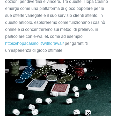
opzioni per divertirsi e vincere. Tra queste, Hopa Casino
emerge come una piattaforma di gioco popolare per le
sue offerte variegate e il suo servizio clienti attento. In
questo articolo, esploreremo come funzionano i casinò
online e ci concentreremo sui metodi di prelievo, in
particolare con e-wallet, come ad esempio
https://hopacasino.it/withdrawal/
per garantirti
un’esperienza di gioco ottimale.