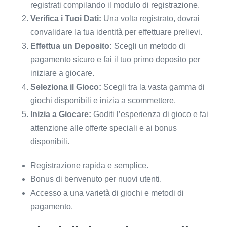
registrati compilando il modulo di registrazione.
Verifica i Tuoi Dati:
Una volta registrato, dovrai
convalidare la tua identità per effettuare prelievi.
Effettua un Deposito:
Scegli un metodo di
pagamento sicuro e fai il tuo primo deposito per
iniziare a giocare.
Seleziona il Gioco:
Scegli tra la vasta gamma di
giochi disponibili e inizia a scommettere.
Inizia a Giocare:
Goditi l’esperienza di gioco e fai
attenzione alle offerte speciali e ai bonus
disponibili.
Registrazione rapida e semplice.
Bonus di benvenuto per nuovi utenti.
Accesso a una varietà di giochi e metodi di
pagamento.