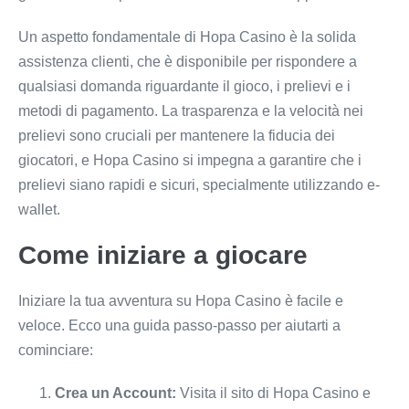
Un aspetto fondamentale di Hopa Casino è la solida
assistenza clienti, che è disponibile per rispondere a
qualsiasi domanda riguardante il gioco, i prelievi e i
metodi di pagamento. La trasparenza e la velocità nei
prelievi sono cruciali per mantenere la fiducia dei
giocatori, e Hopa Casino si impegna a garantire che i
prelievi siano rapidi e sicuri, specialmente utilizzando e-
wallet.
Come iniziare a giocare
Iniziare la tua avventura su Hopa Casino è facile e
veloce. Ecco una guida passo-passo per aiutarti a
cominciare:
Crea un Account:
Visita il sito di Hopa Casino e