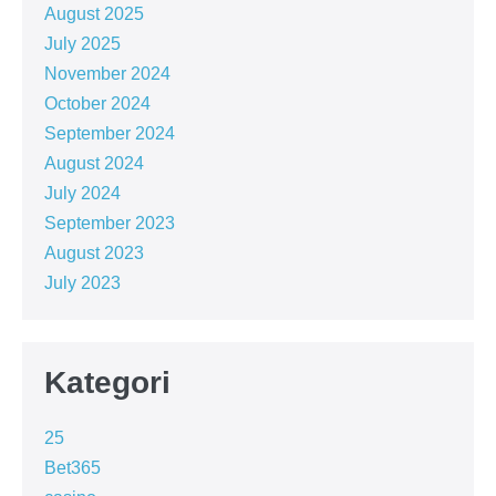
August 2025
July 2025
November 2024
October 2024
September 2024
August 2024
July 2024
September 2023
August 2023
July 2023
Kategori
25
Bet365