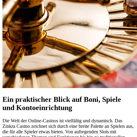
Ein praktischer Blick auf Boni, Spiele
und Kontoeinrichtung
Die Welt der Online-Casinos ist vielfältig und dynamisch. Das
Zinkra Casino zeichnet sich durch eine breite Palette an Spielen aus,
die für alle Spieler etwas bieten. Von aufregenden Slots mit