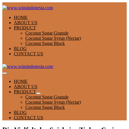
Skip
to
content
HOME
ABOUT US
PRODUCT
Coconut Sugar Granule
Coconut Sugar Syrup (Nectar)
Coconut Sugar Block
BLOG
CONTACT US
Menu
Toggle
HOME
ABOUT US
PRODUCT
Menu
Coconut Sugar Granule
Toggle
Coconut Sugar Syrup (Nectar)
Coconut Sugar Block
BLOG
CONTACT US