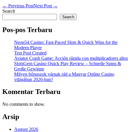
Post
← Previous Post
Next Post →
Navigation
Search
Search
Pos-pos Terbaru
Neon54 Casino: Fast-Paced Slots & Quick Wins for the
Modern Player
Test Post Created
Aviator Crash Game: Acción rápida con multiplicadores altos
SlotsGem Casino Quick Play Review – Schnelle Spins &
Große Gewinne
Milyen bónuszok várnak rád a Magyar Online Casino
világában 2026-ban?
Komentar Terbaru
No comments to show.
Arsip
August 2026